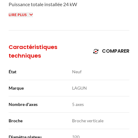
Puissance totale installée 24 kW
http://www.lagunmachinery.com/fr/l-5ax-320/ficha-
LIRE PLUS
producto
https://start40.com/
Caractéristiques
COMPARER
techniques
État
Neuf
Marque
LAGUN
Nombre d'axes
5 axes
Broche
Broche verticale
Diamètre plateau
320