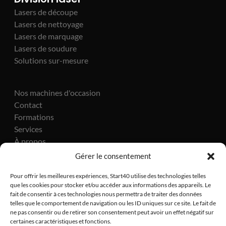
Lasers de découpe
Lasers de nettoyage
Lasers de marquage
Lasers de soudure
Solutions sur-mesure
Nos machines d'occasion
Contact
Formations
Services
À propos
Actualités
Gérer le consentement
Pour offrir les meilleures expériences, Start40 utilise des technologies telles
que les cookies pour stocker et/ou accéder aux informations des appareils. Le
fait de consentir à ces technologies nous permettra de traiter des données
telles que le comportement de navigation ou les ID uniques sur ce site. Le fait de
ne pas consentir ou de retirer son consentement peut avoir un effet négatif sur
certaines caractéristiques et fonctions.