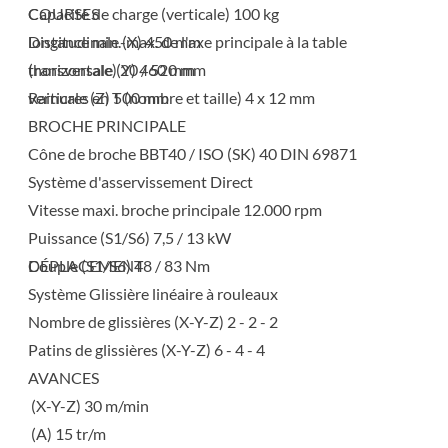
Capacité de charge (verticale) 100 kg
COURSES
Distance min.-max. de l'axe principale à la table
longitudinale (X) 450 mm
(horizontale) 20 / 520 mm
transversale (Y) 460 mm
Rainures en T (nombre et taille) 4 x 12 mm
verticale (Z) 500 mm
BROCHE PRINCIPALE
Cône de broche BBT40 / ISO (SK) 40 DIN 69871
Système d'asservissement Direct
Vitesse maxi. broche principale 12.000 rpm
Puissance (S1/S6) 7,5 / 13 kW
Couple (S1/S6) 48 / 83 Nm
DÉPLACEMENT
Système Glissière linéaire à rouleaux
Nombre de glissières (X-Y-Z) 2 - 2 - 2
Patins de glissières (X-Y-Z) 6 - 4 - 4
AVANCES
(X-Y-Z) 30 m/min
(A) 15 tr/m