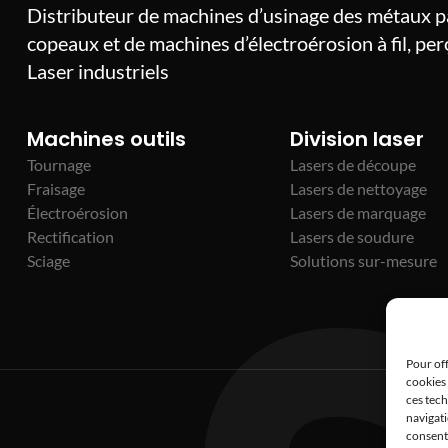
Distributeur de machines d’usinage des métaux 
copeaux et de machines d’électroérosion à fil, pe
Laser industriels
Machines outils
Division laser
Tournage
Lasers de découpe
Fraisage
Lasers de nettoyage
Électroérosion
Lasers de marquage
Rectification
Lasers de soudure
Sciage
Solutions sur-mesure
Pour off
cookies 
ces tec
navigati
consente