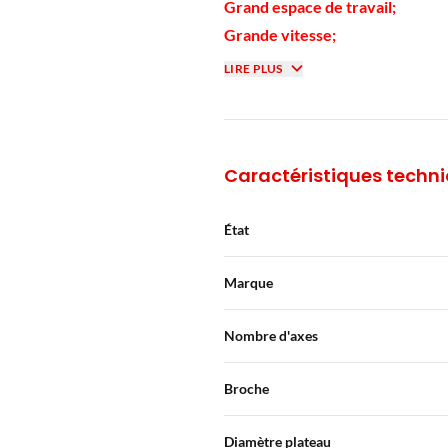
Grand espace de travail;
Grande vitesse;
Système d'élimination des copea
LIRE PLUS
travail;
Système de contrôle haute per
Accès facile à la zone de travail
Caractéristiques techn
Voir toutes les caractéristiques 
https://start40.com/
État
Marque
Nombre d'axes
Broche
Diamètre plateau