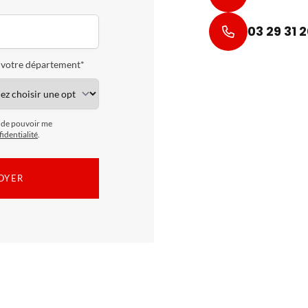
*
03 29 31 
 votre département*
n de pouvoir me
identialité
.