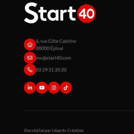
6, rue Côte Cabiche
88000 Épinal
mo@start40.com
03 29 31 20 20
Site réalisé par Lézards Création