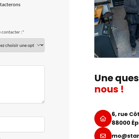
ntacterons
 contacter :*
Une ques
nous !
6, rue C
88000 Ép
mo@star