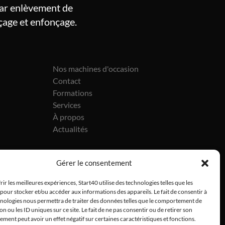
par enlèvement de
rçage et enfonçage.
Nos machines d'occasion
Contact
Formations
Services
À propos
Actualités
Gérer le consentement
rir les meilleures expériences, Start40 utilise des technologies telles que les
pour stocker et/ou accéder aux informations des appareils. Le fait de consentir à
hnologies nous permettra de traiter des données telles que le comportement de
on ou les ID uniques sur ce site. Le fait de ne pas consentir ou de retirer son
CGV
•
Politique de confidentialité
•
Politique de cookies
ment peut avoir un effet négatif sur certaines caractéristiques et fonctions.