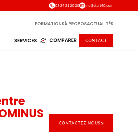
03 29 31 20 20
mo@start40.com
FORMATIONS
À PROPOS
ACTUALITÉS
COMPARER
SERVICES
CONTACT
ntre
DOMINUS
CONTACTEZ NOUS