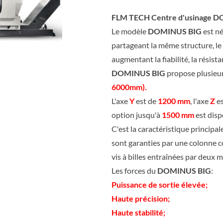
FLM TECH Centre d'usinage D
Le modèle
DOMINUS BIG
est n
partageant la même structure, l
augmentant la fiabilité, la résistan
DOMINUS BIG
propose plusieur
6000mm).
L'axe
Y
est de
1200 mm
, l'axe
Z
e
option jusqu'à
1500
mm
est disp
C'est la caractéristique principa
sont garanties par une colonne 
vis à billes entraînées par deux 
Les forces du
DOMINUS BIG
:
Puissance de sortie élevée;
Haute précision;
Haute stabilité;