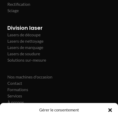
Rectification
Sciage
Division laser
Lasers de découpe
Lasers de nettoyage
Lasers de marquage
Lasers de soudure
Solutions sur-mesure
Nos machines d'occasion
Contact
Formations
Services
À propos
Actualités
Gérer le consentement