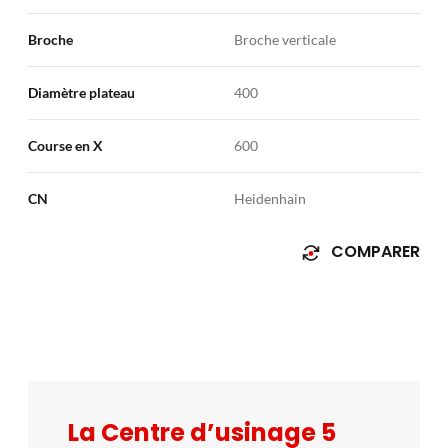
faible poids et inertie ainsi que par leur capacité de
Broche
Broche verticale
transmission de hauts couples. Ils offrent aussi une
excellente qualité d’absorption du jeu.
CÔNE DE
Diamètre plateau
400
BROCHE
Le cône de la broche est de type «
cône-face
»
qui offre plusieurs avantages : Élimination du
Course en X
600
déplacement axial à grande vitesse
CN
Heidenhain
COMPARER
La Centre d’usinage 5