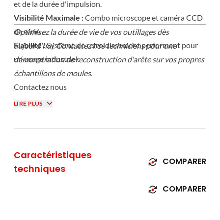
et de la durée d'impulsion.
Visibilité Maximale :
Combo microscope et caméra CCD
de série.
Optimisez la durée de vie de vos outillages dès
Fiabilité :
Système de refroidissement performant pour
aujourd'hui. Contactez nos techniciens pour une
un usage industriel.
démonstration de reconstruction d'arête sur vos propres
échantillons de moules.
Contactez nous
LIRE PLUS
Caractéristiques
COMPARER
techniques
COMPARER