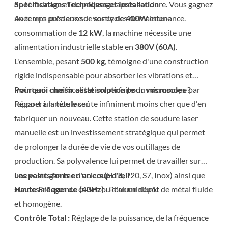
de ré-usinage et de polissage après soudure. Vous gagnez
Spécifications Techniques et Installation
un temps précieux sur vos cycles de maintenance.
Avec une puissance de sortie de
400W
et une
consommation de
12 kW
, la machine nécessite une
alimentation industrielle stable en
380V (60A)
.
L'ensemble, pesant
500 kg
, témoigne d'une construction
rigide indispensable pour absorber les vibrations et
maintenir une focalisation parfaite du microscope par
Pourquoi choisir cette solution pour vos moules ?
rapport à la tête laser.
Réparer un moule coûte infiniment moins cher que d'en
fabriquer un nouveau. Cette station de soudure laser
manuelle est un investissement stratégique qui permet
de prolonger la durée de vie de vos outillages de
production. Sa polyvalence lui permet de travailler sur
une vaste gamme d'aciers (H13, P20, S7, Inox) ainsi que
Les points forts en un coup d'œil :
sur des alliages de cuivre ou d'aluminium.
Haute Fréquence (40Hz) :
Pour un dépôt de métal fluide
et homogène.
Contrôle Total :
Réglage de la puissance, de la fréquence