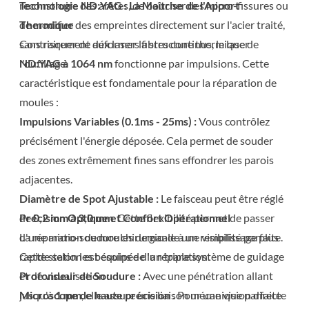
reconstruire des arêtes, de boucher des micro-fissures ou
Technologie ND:YAG : La Maîtrise de l'Apport
de modifier des empreintes directement sur l'acier traité,
Thermique
sans risquer de déformer la structure thermique de
Contrairement aux lasers fibres continus, le laser
l'outillage.
ND:YAG à 1064 nm
fonctionne par impulsions. Cette
caractéristique est fondamentale pour la réparation de
moules :
Impulsions Variables (0.1ms - 25ms) :
Vous contrôlez
précisément l'énergie déposée. Cela permet de souder
des zones extrêmement fines sans effondrer les parois
adjacentes.
Diamètre de Spot Ajustable :
Le faisceau peut être réglé
de
Précision Optique et Confort Opérationnel
0,2 mm à 3,0 mm
. Cette flexibilité permet de passer
d'une micro-soudure chirurgicale à un remplissage plus
La réparation de moules demande une visibilité parfaite.
rapide selon les besoins de la réparation.
Cette station est équipée d'un triple système de guidage
Profondeur de Soudure :
et de visualisation :
Avec une pénétration allant
jusqu'à
Microscope de haute précision :
1 mm
, elle assure une liaison mécanique parfaite
Pour une vision directe