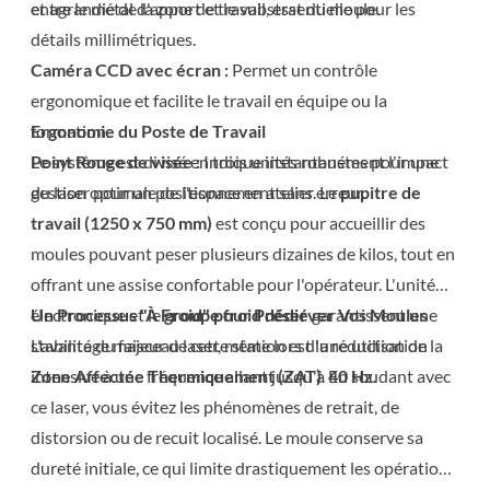
entre le métal d'apport et le substrat du moule.
et agrandie de la zone de travail, essentielle pour les
détails millimétriques.
Caméra CCD avec écran :
Permet un contrôle
ergonomique et facilite le travail en équipe ou la
formation.
Ergonomie du Poste de Travail
Point Rouge de visée :
Le système est divisé en trois unités robustes pour une
Indique instantanément l'impact
du laser pour un positionnement sans erreur.
gestion optimale de l'espace en atelier. Le
pupitre de
travail (1250 x 750 mm)
est conçu pour accueillir des
moules pouvant peser plusieurs dizaines de kilos, tout en
offrant une assise confortable pour l'opérateur. L'unité
électronique et le
Un Processus "À Froid" pour Préserver Vos Moules
groupe froid dédié
garantissent une
stabilité du faisceau laser, même lors d'une utilisation
L'avantage majeur de cette station est la réduction de la
intensive à une fréquence allant jusqu'à
Zone Affectée Thermiquement (ZAT)
. En soudant avec
40 Hz
.
ce laser, vous évitez les phénomènes de retrait, de
distorsion ou de recuit localisé. Le moule conserve sa
dureté initiale, ce qui limite drastiquement les opérations