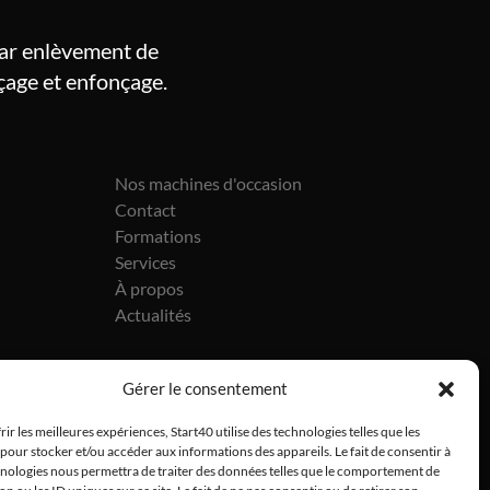
par enlèvement de
rçage et enfonçage.
Nos machines d'occasion
Contact
Formations
Services
À propos
Actualités
Gérer le consentement
rir les meilleures expériences, Start40 utilise des technologies telles que les
pour stocker et/ou accéder aux informations des appareils. Le fait de consentir à
hnologies nous permettra de traiter des données telles que le comportement de