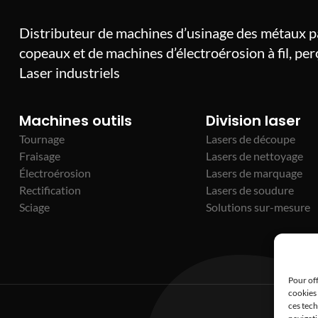
Distributeur de machines d’usinage des métaux 
copeaux et de machines d’électroérosion à fil, pe
Laser industriels
Machines outils
Division laser
Tournage
Lasers de découpe
Fraisage
Lasers de nettoyage
Électroérosion
Lasers de marquage
Rectification
Lasers de soudure
Sciage
Solutions sur-mesure
Pour off
cookies 
ces tec