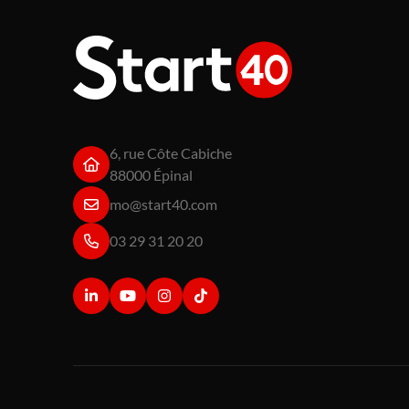
6, rue Côte Cabiche
88000 Épinal
mo@start40.com
03 29 31 20 20