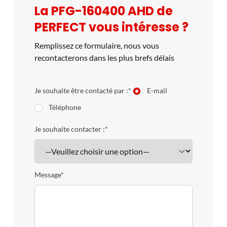
La PFG-160400 AHD de
en œuvre inégalée. De plus, retrouvez toutes les
PERFECT vous intéresse ?
caractéristiques de machine de rectification sur le site
constructeur :
https://www.perfectmachine.com.tw/
Remplissez ce formulaire, nous vous
https://start40.com/
recontacterons dans les plus brefs délais
Je souhaite être contacté par :*
E-mail
Téléphone
Je souhaite contacter :*
Message*