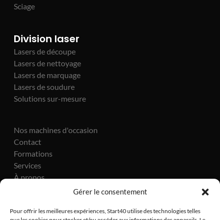
Sciage
Division laser
Lasers de découpe
Lasers de nettoyage
Lasers de marquage
Lasers de soudure
Solutions sur-mesure
Nos machines d'occasion
Contact
Formations
Services
À propos
Actualités
Gérer le consentement
Pour offrir les meilleures expériences, Start40 utilise des technologies telles
que les cookies pour stocker et/ou accéder aux informations des appareils. Le