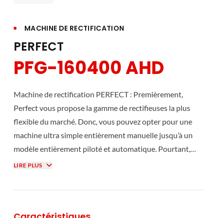
MACHINE DE RECTIFICATION
PERFECT
PFG-160400 AHD
Machine de rectification PERFECT : Premièrement,
Perfect vous propose la gamme de rectifieuses la plus
flexible du marché. Donc, vous pouvez opter pour une
machine ultra simple entièrement manuelle jusqu’à un
modèle entièrement piloté et automatique. Pourtant,
toutes nos rectifieuses Perfect se basent sur le plus strict
LIRE PLUS
respect de la qualité de fabrication. Leur réputation de
précision et de stabilité n’est plus à faire et elles peuvent
disposer d’un grand nombre d’accessoires. Année après
Caractéristiques
année, les rectifieuses Perfect ont acquis l’expérience