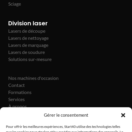
Sciage
Division laser
Lasers de découpe
Lasers de nettoyage
Lasers de marquage
Lasers de soudure
Solutions sur-mesure
Nos machines d'occasion
Contact
Formations
Services
À propos
Actualités
Gérer le consentement
Pour offrir les meilleures expériences, Start40 utilise des technologies telles
que les cookies pour stocker et/ou accéder aux informations des appareils. Le