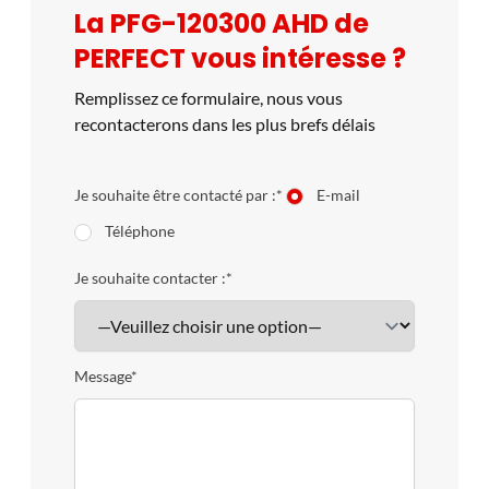
La PFG-120300 AHD de
en œuvre inégalée. De plus, retrouvez toutes les
PERFECT vous intéresse ?
caractéristiques de machine de rectification sur le site
constructeur :
https://www.perfectmachine.com.tw/
Remplissez ce formulaire, nous vous
https://start40.com/
recontacterons dans les plus brefs délais
Je souhaite être contacté par :*
E-mail
Téléphone
Je souhaite contacter :*
Message*