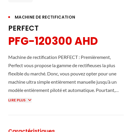
MACHINE DE RECTIFICATION
PERFECT
PFG-120300 AHD
Machine de rectification PERFECT : Premièrement,
Perfect vous propose la gamme de rectifieuses la plus
flexible du marché. Donc, vous pouvez opter pour une
machine ultra simple entièrement manuelle jusqu’à un
modèle entièrement piloté et automatique. Pourtant,
toutes nos rectifieuses Perfect se basent sur le plus strict
LIRE PLUS
respect de la qualité de fabrication. Leur réputation de
précision et de stabilité n’est plus à faire et elles peuvent
disposer d’un grand nombre d’accessoires. Année après
Caractéristiques
année, les rectifieuses Perfect ont acquis l’expérience