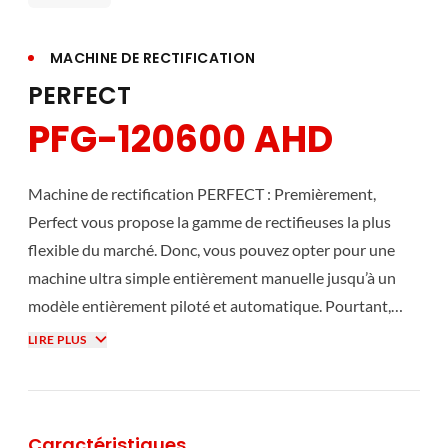
MACHINE DE RECTIFICATION
PERFECT
PFG-120600 AHD
Machine de rectification PERFECT : Premièrement,
Perfect vous propose la gamme de rectifieuses la plus
flexible du marché. Donc, vous pouvez opter pour une
machine ultra simple entièrement manuelle jusqu’à un
modèle entièrement piloté et automatique. Pourtant,
toutes nos rectifieuses Perfect se basent sur le plus strict
LIRE PLUS
respect de la qualité de fabrication. Leur réputation de
précision et de stabilité n’est plus à faire et elles peuvent
disposer d’un grand nombre d’accessoires. Année après
Caractéristiques
année, les rectifieuses Perfect ont acquis l’expérience