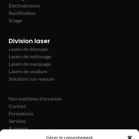
Électroérosion
Rectification
Sciage
Division laser
Lasers de découpe
Lasers de nettoyage
Lasers de marquage
Lasers de soudure
Solutions sur-mesure
Nos machines d'occasion
Contact
Formations
Services
À propos
Actualités
Gérer le consentement