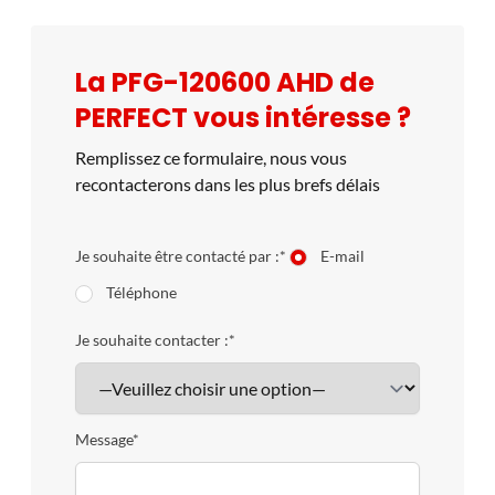
en œuvre inégalée. De plus, retrouvez toutes les
caractéristiques de machine de rectification sur le site
La PFG-120600 AHD de
constructeur :
https://www.perfectmachine.com.tw/
PERFECT vous intéresse ?
https://start40.com/
Remplissez ce formulaire, nous vous
recontacterons dans les plus brefs délais
Je souhaite être contacté par :*
E-mail
Téléphone
Je souhaite contacter :*
Message*