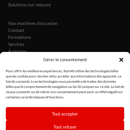
Solutions sur-mesure
Nos machines d'occasion
Contact
Formations
Services
À propos
Actualités
Gérer le consentement
Pour offrir les meilleures expériences, Start40 utilise des technologies telles
que les cookies pour stocker et/ou accéder aux informations des appareils. Le
fait de consentir à ces technologies nous permettra de traiter des données
telles que le comportement de navigation ou les ID uniques sur ce site. Le fait de
ne pas consentir ou de retirer son consentement peut avoir un effet négatif sur
certaines caractéristiques et fonctions.
Site réalisé par Lézards Création
Tout accepter
CGV
•
Politique de confidentialité
•
Politique de cookies
Tout refuser