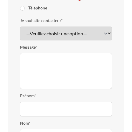
et rectangulaires jusqu'à 450 x 270 mm.
Téléphone
Je souhaite contacter :*
Message*
Prénom*
Nom*