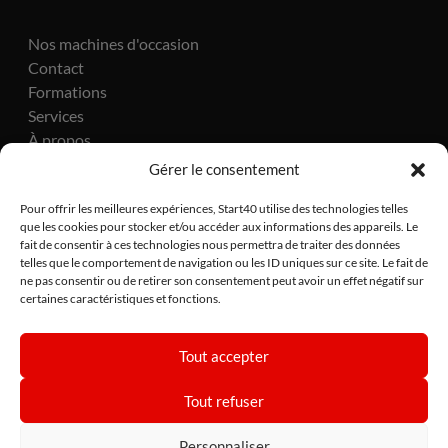
Nos machines d'occasion
Contact
Formations
Services
À propos
Actualités
Gérer le consentement
Pour offrir les meilleures expériences, Start40 utilise des technologies telles
que les cookies pour stocker et/ou accéder aux informations des appareils. Le
fait de consentir à ces technologies nous permettra de traiter des données
telles que le comportement de navigation ou les ID uniques sur ce site. Le fait de
ne pas consentir ou de retirer son consentement peut avoir un effet négatif sur
certaines caractéristiques et fonctions.
Site réalisé par Lézards Création
Tout accepter
CGV
•
Politique de confidentialité
•
Politique de cookies
Tout refuser
Personnaliser