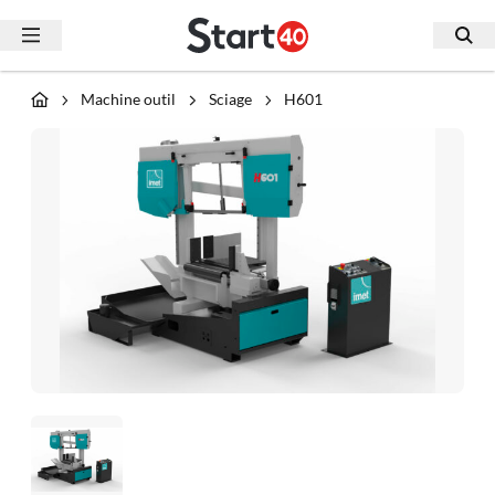
Machine outil
Sciage
H601