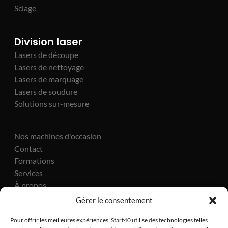
Sciage
Division laser
Lasers de découpe
Lasers de nettoyage
Lasers de marquage
Lasers de soudure
Solutions sur-mesure
Nos machines d'occasion
Contact
Formations
Services
À propos
Actualités
Gérer le consentement
Pour offrir les meilleures expériences, Start40 utilise des technologies telles