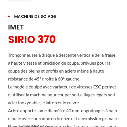
MACHINE DE SCIAGE
IMET
SIRIO 370
Tronçonneuses à disque à descente verticale de la fraise,
à haute vitesse et précision de coupe, prévues pour la
coupe des pleins et profils en aciers même à haute
résistance de 45° droite à 60° gauche.
Le modèle équipé avec variateur de vitesses ESC permet
d’utiliser la machine pour couper soit alliages légers soit
acier inoxydable, le laiton et le cuivre.
Arbre apporte-lame diamètre 40 mm, engrainages à bain
d’huile avec couronne en bronze et transmission primaire
avec courroie crantée.
Depuis 1968 IMET produits scies à ruban, scies à disque