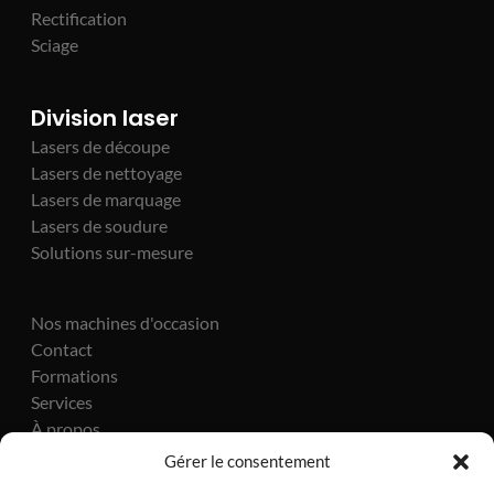
Rectification
Sciage
Division laser
Lasers de découpe
Lasers de nettoyage
Lasers de marquage
Lasers de soudure
Solutions sur-mesure
Nos machines d'occasion
Contact
Formations
Services
À propos
Actualités
Gérer le consentement