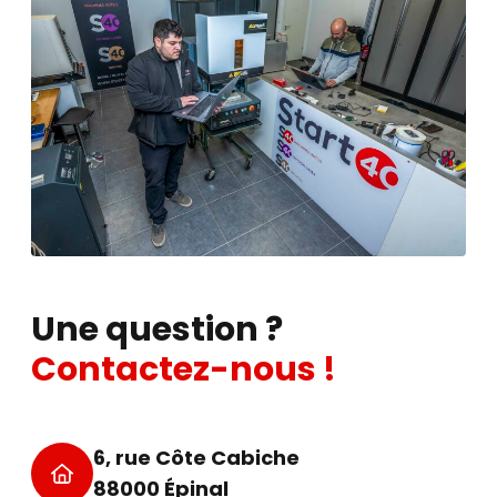
Précision :
Broche Camlock D1-6 et alésage de
54 mm pour une polyvalence maximale.
Vous recherchez un tour capable de tout faire, de
la micro-pièce à l'arbre de transmission ?
Contactez nos experts pour découvrir comment
le Colchester MultiTurn 2000 peut booster la
réactivité de votre atelier.
Contactez nous
Plus d'information
Une question ?
Contactez-nous !
6, rue Côte Cabiche
88000 Épinal