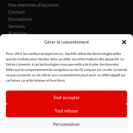
Nos machines d'occasion
Contact
Formations
Services
À propos
Actualités
Gérer le consentement
Pour offrir les meilleures expériences, Start40 utilise des technologies telles
que les cookies pour stocker et/ou accéder aux informations des appareils. Le
fait de consentir à ces technologies nous permettra de traiter des données
telles que le comportement de navigation ou les ID uniques sur ce site. Le fait de
ne pas consentir ou de retirer son consentement peut avoir un effet négatif sur
certaines caractéristiques et fonctions.
Site réalisé par Lézards Création
Tout accepter
CGV
•
Politique de confidentialité
•
Politique de cookies
Tout refuser
Personnaliser