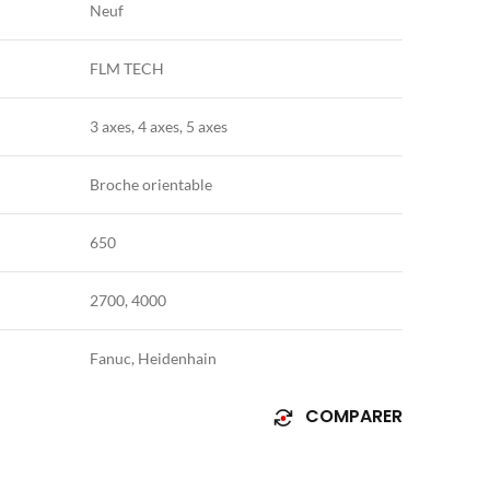
Neuf
FLM TECH
3 axes, 4 axes, 5 axes
Broche orientable
650
2700, 4000
Fanuc, Heidenhain
COMPARER