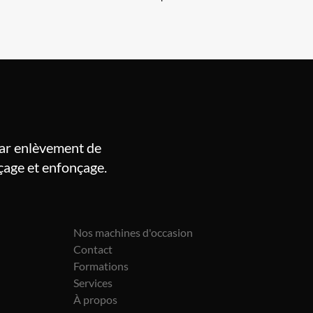
par enlèvement de
rçage et enfonçage.
Nos machines d'occasion
Contact
Formations
Services
À propos