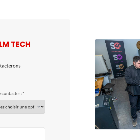
FLM TECH
ntacterons
 contacter :*