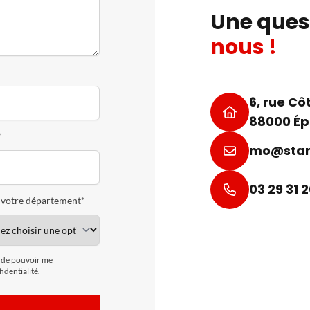
Une ques
nous !
6, rue C
88000 Ép
*
mo@star
03 29 31 
 votre département*
n de pouvoir me
identialité
.