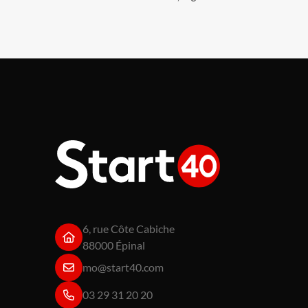
6, rue Côte Cabiche
88000 Épinal
mo@start40.com
03 29 31 20 20