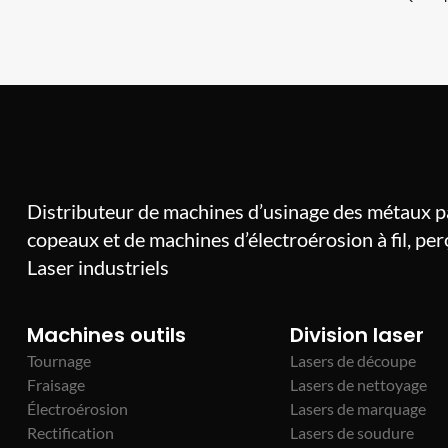
Distributeur de machines d’usinage des métaux 
copeaux et de machines d’électroérosion à fil, pe
Laser industriels
Machines outils
Division laser
Tournage
Lasers de découpe
Fraisage
Lasers de nettoyage
Électroérosion
Lasers de marquage
Rectification
Lasers de soudure