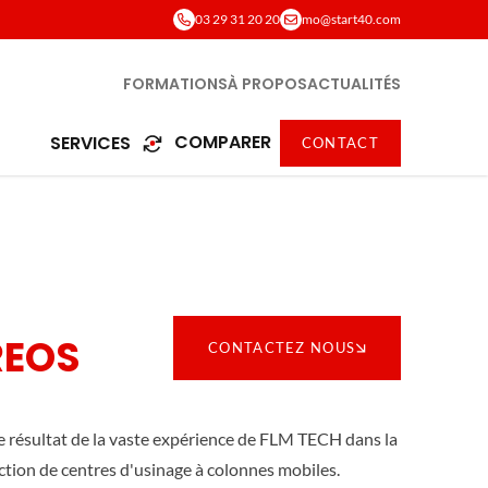
03 29 31 20 20
mo@start40.com
FORMATIONS
À PROPOS
ACTUALITÉS
COMPARER
SERVICES
CONTACT
REOS
CONTACTEZ NOUS
e résultat de la vaste expérience de FLM TECH dans la
ction de centres d'usinage à colonnes mobiles.